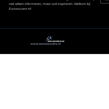
niet alleen informeren, maar ook inspireren. Welkom bij
Eurosoccers.nl!
@2025
www.eurosoccers.nl
. All Right Reserved.