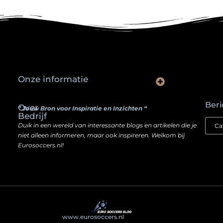
Onze informatie
Waarom slimme ondernemers hun SEO een boost geven door backlinks te kopen
Hoe jouw website een inkomstenbron kan worden — zonder je ziel te verkopen
Beri
Over
” Jouw Bron voor Inspiratie en Inzichten “
Bedrijf
Duik in een wereld van interessante blogs en artikelen die je
niet alleen informeren, maar ook inspireren. Welkom bij
Eurosoccers.nl!
@2025
www.eurosoccers.nl
. All Right Reserved.