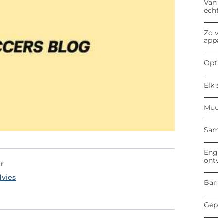
Van
ech
Zo v
app
Opti
Elk 
Muu
Sam
Enge
ont
er
dvies
Bam
Gep