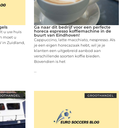
gels
Ga naar dit bedrijf voor een perfecte
horeca espresso koffiemachine in de
lt u uw huis
buurt van Eindhoven!
n moet u
Cappuccino, latte macchiato, nespresso. Als
 in Zuidland,
je een eigen horecazaak hebt, wil je je
klanten een uitgebreid aanbod aan
verschillende soorten koffie bieden.
Bovendien is het
...
OOTHANDEL
GROOTHANDEL