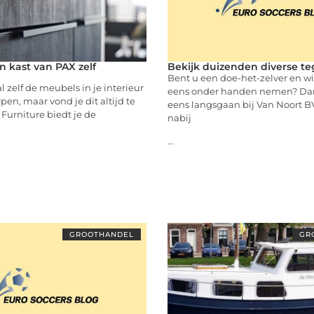
n kast van PAX zelf
Bekijk duizenden diverse te
Bent u een doe-het-zelver en wi
al zelf de meubels in je interieur
eens onder handen nemen? Da
pen, maar vond je dit altijd te
eens langsgaan bij Van Noort BV
Furniture biedt je de
nabij
d
...
GROOTHANDEL
GR