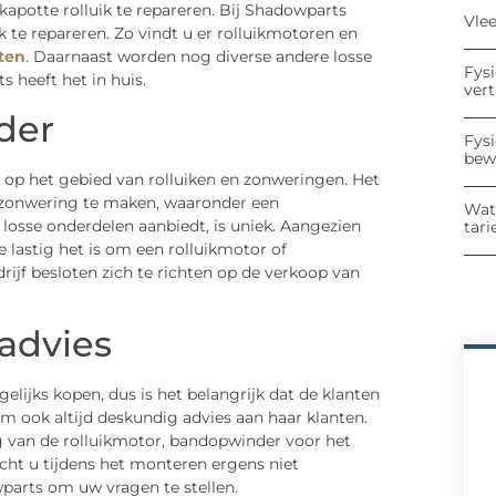
apotte rolluik te repareren. Bij Shadowparts
Vle
k te repareren. Zo vindt u er rolluikmotoren en
aten
. Daarnaast worden nog diverse andere losse
Fys
 heeft het in huis.
ver
der
Fys
bew
t op het gebied van rolluiken en zonweringen. Het
of zonwering te maken, waaronder een
Wat
 losse onderdelen aanbiedt, is uniek. Aangezien
tari
lastig het is om een rolluikmotor of
rijf besloten zich te richten op de verkoop van
advies
lijks kopen, dus is het belangrijk dat de klanten
ook altijd deskundig advies aan haar klanten.
ng van de rolluikmotor, bandopwinder voor het
ocht u tijdens het monteren ergens niet
arts om uw vragen te stellen.