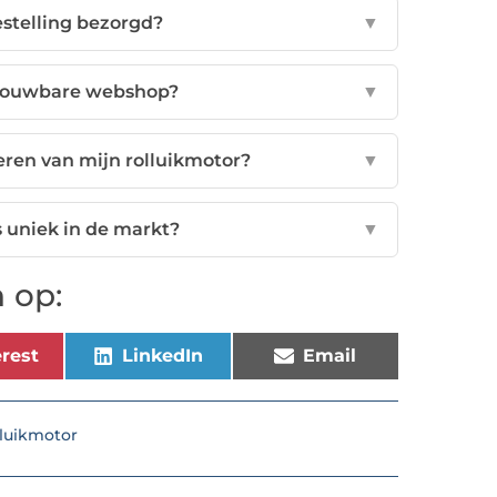
estelling bezorgd?
▼
trouwbare webshop?
▼
teren van mijn rolluikmotor?
▼
uniek in de markt?
▼
 op:
rest
LinkedIn
Email
luikmotor