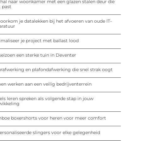
 hal naar woonkamer met een glazen stalen deur die
t past
oorkom je datalekken bij het afvoeren van oude IT-
aratuur
maliseer je project met ballast lood
seizoen een sterke tuin in Deventer
rafwerking en plafondafwerking die snel strak oogt
en werken aan een veilig bedrijventerrein
ls leren spreken als volgende stap in jouw
wikkeling
boe boxershorts voor heren voor meer comfort
ersonaliseerde slingers voor elke gelegenheid