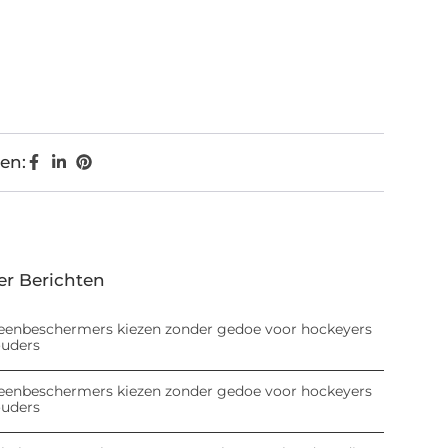
en:
er Berichten
eenbeschermers kiezen zonder gedoe voor hockeyers
ouders
eenbeschermers kiezen zonder gedoe voor hockeyers
ouders