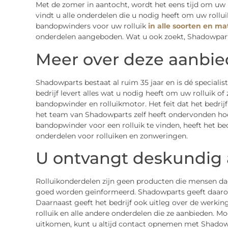
Met de zomer in aantocht, wordt het eens tijd om uw k
vindt u alle onderdelen die u nodig heeft om uw rollui
bandopwinders voor uw rolluik
in alle soorten en m
onderdelen aangeboden. Wat u ook zoekt, Shadowparts
Meer over deze aanbie
Shadowparts bestaat al ruim 35 jaar en is dé specialis
bedrijf levert alles wat u nodig heeft om uw rolluik 
bandopwinder en rolluikmotor. Het feit dat het bedrijf
het team van Shadowparts zelf heeft ondervonden hoe 
bandopwinder voor een rolluik te vinden, heeft het bed
onderdelen voor rolluiken en zonweringen.
U ontvangt deskundig 
Rolluikonderdelen zijn geen producten die mensen dage
goed worden geïnformeerd. Shadowparts geeft daarom 
Daarnaast geeft het bedrijf ook uitleg over de werki
rolluik en alle andere onderdelen die ze aanbieden. M
uitkomen, kunt u altijd contact opnemen met Shadowp