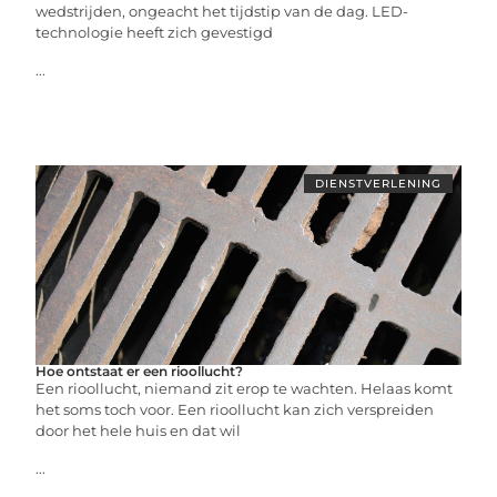
wedstrijden, ongeacht het tijdstip van de dag. LED-
technologie heeft zich gevestigd
...
DIENSTVERLENING
Hoe ontstaat er een rioollucht?
Een rioollucht, niemand zit erop te wachten. Helaas komt
het soms toch voor. Een rioollucht kan zich verspreiden
door het hele huis en dat wil
...