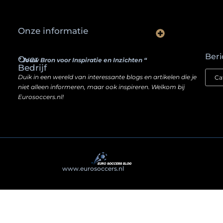
Onze informatie
Waarom slimme ondernemers hun SEO een boost geven door backlinks te kopen
Hoe jouw website een inkomstenbron kan worden — zonder je ziel te verkopen
Beri
Over
” Jouw Bron voor Inspiratie en Inzichten “
Bedrijf
Duik in een wereld van interessante blogs en artikelen die je
niet alleen informeren, maar ook inspireren. Welkom bij
Eurosoccers.nl!
@2025
www.eurosoccers.nl
. All Right Reserved.