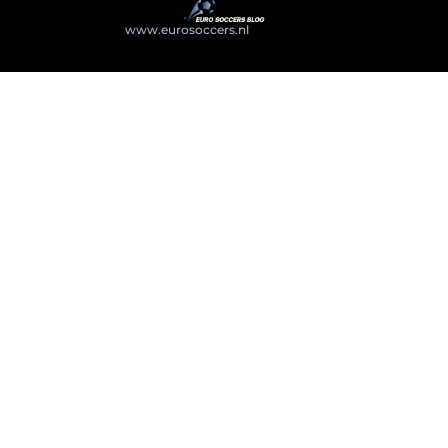
@2025
www.eurosoccers.nl
. All Right Reserved.