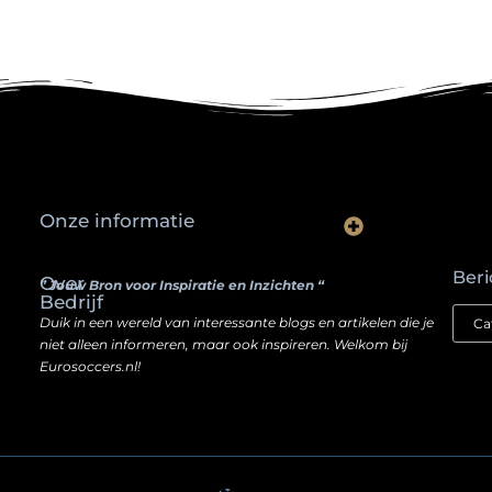
Onze informatie
Waarom slimme ondernemers hun SEO een boost geven door backlinks te kopen
Hoe jouw website een inkomstenbron kan worden — zonder je ziel te verkopen
Beri
Over
” Jouw Bron voor Inspiratie en Inzichten “
Bedrijf
Duik in een wereld van interessante blogs en artikelen die je
niet alleen informeren, maar ook inspireren. Welkom bij
Eurosoccers.nl!