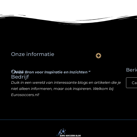
Onze informatie
Waarom slimme ondernemers hun SEO een boost geven door backlinks te kopen
Hoe jouw website een inkomstenbron kan worden — zonder je ziel te verkopen
Beri
Over
” Jouw Bron voor Inspiratie en Inzichten “
Bedrijf
Duik in een wereld van interessante blogs en artikelen die je
niet alleen informeren, maar ook inspireren. Welkom bij
Eurosoccers.nl!