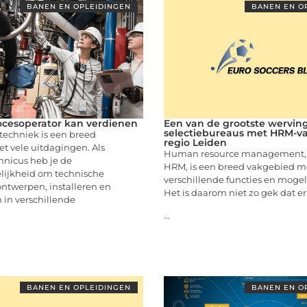
BANEN EN OPLEIDINGEN
BANEN EN O
cesoperator kan verdienen
Een van de grootste wervin
selectiebureaus met HRM-va
etechniek is een breed
regio Leiden
t vele uitdagingen. Als
Human resource management, o
chnicus heb je de
HRM, is een breed vakgebied m
lijkheid om technische
verschillende functies en moge
ntwerpen, installeren en
Het is daarom niet zo gek dat er
in verschillende
...
BANEN EN OPLEIDINGEN
BANEN EN O