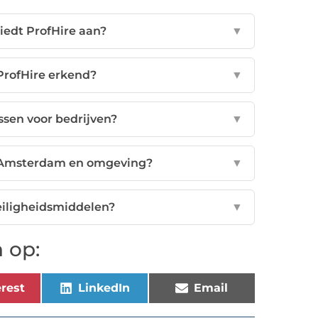
iedt ProfHire aan?
▼
 ProfHire erkend?
▼
ssen voor bedrijven?
▼
n Amsterdam en omgeving?
▼
eiligheidsmiddelen?
▼
 op:
rest
LinkedIn
Email