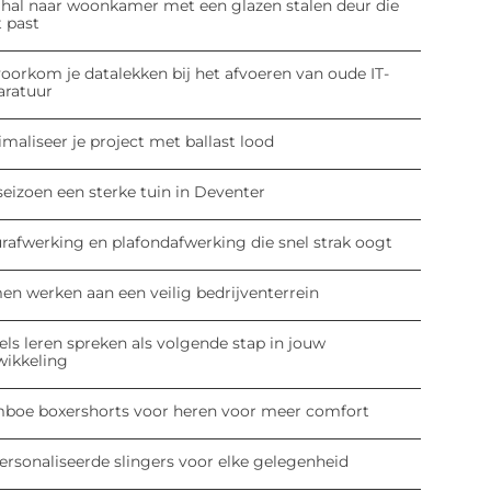
 hal naar woonkamer met een glazen stalen deur die
t past
oorkom je datalekken bij het afvoeren van oude IT-
aratuur
maliseer je project met ballast lood
seizoen een sterke tuin in Deventer
rafwerking en plafondafwerking die snel strak oogt
en werken aan een veilig bedrijventerrein
ls leren spreken als volgende stap in jouw
wikkeling
boe boxershorts voor heren voor meer comfort
ersonaliseerde slingers voor elke gelegenheid