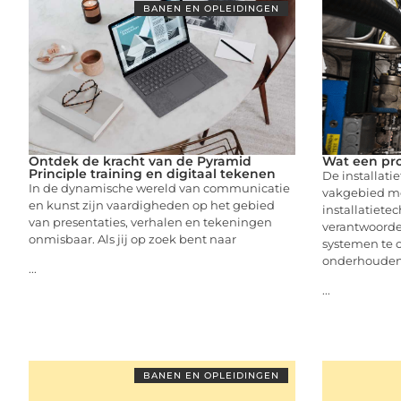
BANEN EN OPLEIDINGEN
Ontdek de kracht van de Pyramid
Wat een pro
Principle training en digitaal tekenen
De installati
In de dynamische wereld van communicatie
vakgebied me
en kunst zijn vaardigheden op het gebied
installatiete
van presentaties, verhalen en tekeningen
verantwoorde
onmisbaar. Als jij op zoek bent naar
systemen te o
onderhouden 
...
...
BANEN EN OPLEIDINGEN