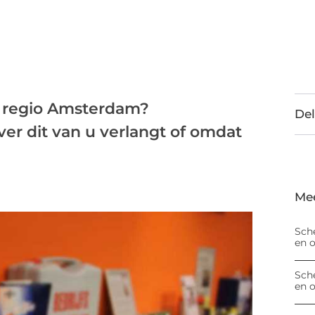
n regio Amsterdam?
Del
r dit van u verlangt of omdat
Me
Sch
en 
Sch
en 