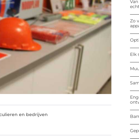
Van
ech
Zo v
app
Opti
Elk 
Muu
Sam
Enge
ont
culieren en bedrijven
Bam
Gep