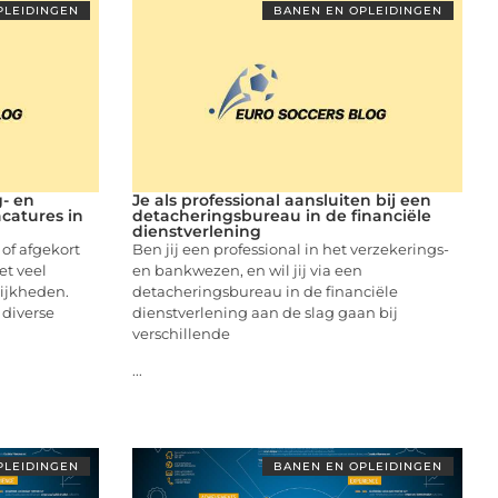
PLEIDINGEN
BANEN EN OPLEIDINGEN
g- en
Je als professional aansluiten bij een
catures in
detacheringsbureau in de financiële
dienstverlening
f afgekort
Ben jij een professional in het verzekerings-
et veel
en bankwezen, en wil jij via een
lijkheden.
detacheringsbureau in de financiële
 diverse
dienstverlening aan de slag gaan bij
verschillende
...
PLEIDINGEN
BANEN EN OPLEIDINGEN