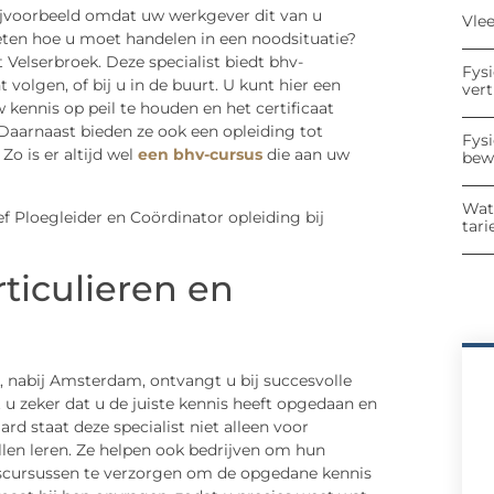
ijvoorbeeld omdat uw werkgever dit van u
Vle
eten hoe u moet handelen in een noodsituatie?
 Velserbroek. Deze specialist biedt bhv-
Fys
 volgen, of bij u in de buurt. U kunt hier een
ver
kennis op peil te houden en het certificaat
Daarnaast bieden ze ook een opleiding tot
Fys
Zo is er altijd wel
een bhv-cursus
die aan uw
bew
Wat
tari
ticulieren en
k, nabij Amsterdam, ontvangt u bij succesvolle
 u zeker dat u de juiste kennis heeft opgedaan en
rd staat deze specialist niet alleen voor
illen leren. Ze helpen ook bedrijven om hun
gscursussen te verzorgen om de opgedane kennis