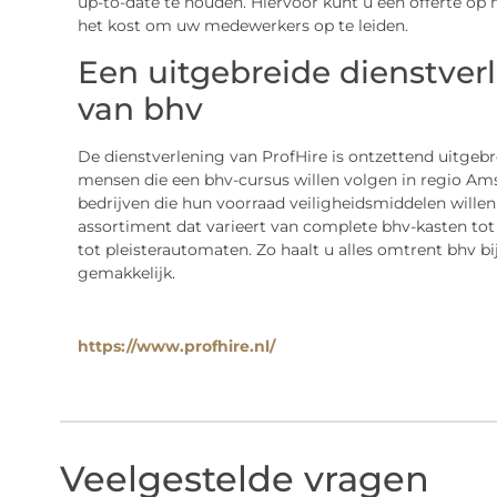
up-to-date te houden. Hiervoor kunt u een offerte op 
het kost om uw medewerkers op te leiden.
Een uitgebreide dienstver
van bhv
De dienstverlening van ProfHire is ontzettend uitgebrei
mensen die een bhv-cursus willen volgen in regio Ams
bedrijven die hun voorraad veiligheidsmiddelen willen 
assortiment dat varieert van complete bhv-kasten tot 
tot pleisterautomaten. Zo haalt u alles omtrent bhv bij 
gemakkelijk.
https://www.profhire.nl/
Veelgestelde vragen