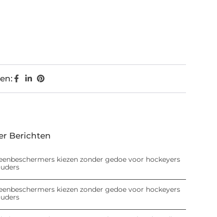
en:
er Berichten
eenbeschermers kiezen zonder gedoe voor hockeyers
ouders
eenbeschermers kiezen zonder gedoe voor hockeyers
ouders