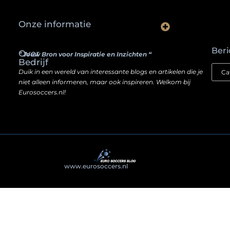
Onze informatie
Waarom slimme ondernemers hun SEO een boost geven door backlinks te kopen
Hoe jouw website een inkomstenbron kan worden — zonder je ziel te verkopen
Beri
Over
” Jouw Bron voor Inspiratie en Inzichten “
Bedrijf
Duik in een wereld van interessante blogs en artikelen die je
niet alleen informeren, maar ook inspireren. Welkom bij
Eurosoccers.nl!
@2025
www.eurosoccers.nl
. All Right Reserved.