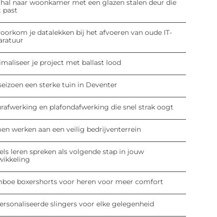
 hal naar woonkamer met een glazen stalen deur die
t past
oorkom je datalekken bij het afvoeren van oude IT-
aratuur
maliseer je project met ballast lood
seizoen een sterke tuin in Deventer
rafwerking en plafondafwerking die snel strak oogt
en werken aan een veilig bedrijventerrein
ls leren spreken als volgende stap in jouw
wikkeling
boe boxershorts voor heren voor meer comfort
ersonaliseerde slingers voor elke gelegenheid