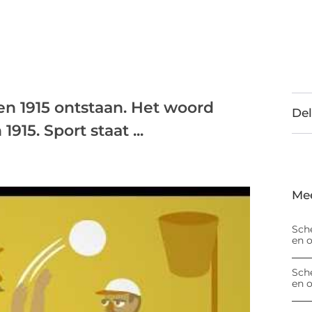
 en 1915 ontstaan. Het woord
Del
1915. Sport staat ...
Me
Sch
en 
Sch
en 