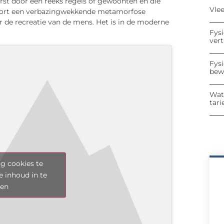
erst door een reeks regels of gewoonten en die
Vle
e sport een verbazingwekkende metamorfose
or de recreatie van de mens. Het is in de moderne
Fys
ver
Fys
bew
Wat
tari
g cookies te
e inhoud in te
len