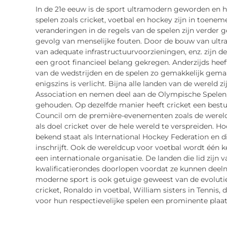
In de 21e eeuw is de sport ultramodern geworden en he
spelen zoals cricket, voetbal en hockey zijn in toen
veranderingen in de regels van de spelen zijn verder
gevolg van menselijke fouten. Door de bouw van ultra
van adequate infrastructuurvoorzieningen, enz. zijn
een groot financieel belang gekregen. Anderzijds heef
van de wedstrijden en de spelen zo gemakkelijk gem
enigszins is verlicht. Bijna alle landen van de wereld 
Association en nemen deel aan de Olympische Spelen, d
gehouden. Op dezelfde manier heeft cricket een best
Council om de première-evenementen zoals de wereld
als doel cricket over de hele wereld te verspreiden. H
bekend staat als International Hockey Federation en di
inschrijft. Ook de wereldcup voor voetbal wordt één k
een internationale organisatie. De landen die lid zij
kwalificatierondes doorlopen voordat ze kunnen deel
moderne sport is ook getuige geweest van de evolutie
cricket, Ronaldo in voetbal, William sisters in Tennis,
voor hun respectievelijke spelen een prominente plaa