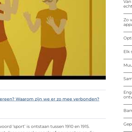
Van
ech
Zo v
app
Opti
Elk 
Muu
Sam
Enge
ont
dereen? Waarom zijn we er zo mee verbonden?
Bam
Gep
oord ‘sport’ is ontstaan tussen 1910 en 1915.