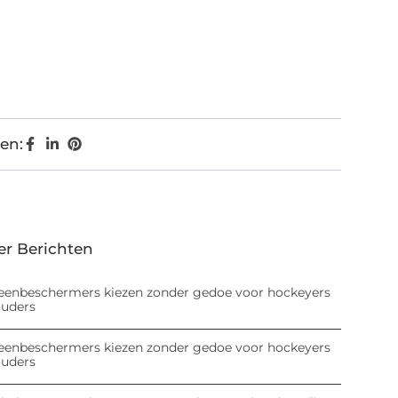
en:
er Berichten
eenbeschermers kiezen zonder gedoe voor hockeyers
ouders
eenbeschermers kiezen zonder gedoe voor hockeyers
ouders