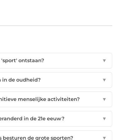
'sport' ontstaan?
▼
n in de oudheid?
▼
itieve menselijke activiteiten?
▼
veranderd in de 21e eeuw?
▼
s besturen de grote sporten?
▼