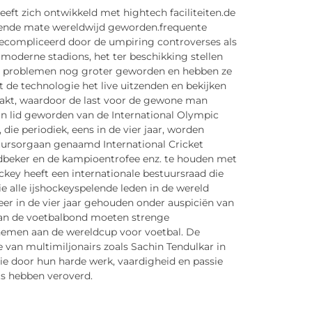
eft zich ontwikkeld met hightech faciliteiten.de
emende mate wereldwijd geworden.frequente
 gecompliceerd door de umpiring controverses als
moderne stadions, het ter beschikking stellen
 de problemen nog groter geworden en hebben ze
t de technologie het live uitzenden en bekijken
aakt, waardoor de last voor de gewone man
zijn lid geworden van de International Olympic
ie periodiek, eens in de vier jaar, worden
uursorgaan genaamd International Cricket
beker en de kampioentrofee enz. te houden met
ockey heeft een internationale bestuursraad die
e alle ijshockeyspelende leden in de wereld
eer in de vier jaar gehouden onder auspiciën van
n van de voetbalbond moeten strenge
nemen aan de wereldcup voor voetbal. De
 van multimiljonairs zoals Sachin Tendulkar in
 die door hun harde werk, vaardigheid en passie
ts hebben veroverd.