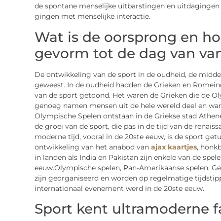
de spontane menselijke uitbarstingen en uitdagingen 
gingen met menselijke interactie.
Wat is de oorsprong en hoe
gevorm tot de dag van v
De ontwikkeling van de sport in de oudheid, de midd
geweest. In de oudheid hadden de Grieken en Romeine
van de sport getoond. Het waren de Grieken die de O
genoeg namen mensen uit de hele wereld deel en war
Olympische Spelen ontstaan in de Griekse stad Athe
de groei van de sport, die pas in de tijd van de rena
moderne tijd, vooral in de 20ste eeuw, is de sport ge
ontwikkeling van het anabod van
ajax kaartjes
, honkb
in landen als India en Pakistan zijn enkele van de spel
eeuw.Olympische spelen, Pan-Amerikaanse spelen, Gem
zijn georganiseerd en worden op regelmatige tijdsti
internationaal evenement werd in de 20ste eeuw.
Sport kent ultramoderne fa