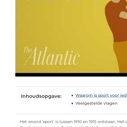
Waarom is sport voor ie
Inhoudsopgave:
Veelgestelde vragen
Het woord ‘sport’ is tussen 1910 en 1915 ontstaan. Het w