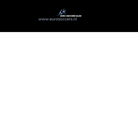
@2025
www.eurosoccers.nl
. All Right Reserved.