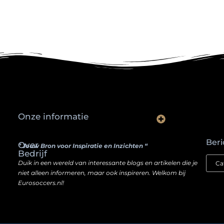
Onze informatie
Waarom slimme ondernemers hun SEO een boost geven door backlinks te kopen
Hoe jouw website een inkomstenbron kan worden — zonder je ziel te verkopen
Beri
Over
” Jouw Bron voor Inspiratie en Inzichten “
Bedrijf
Duik in een wereld van interessante blogs en artikelen die je
niet alleen informeren, maar ook inspireren. Welkom bij
Eurosoccers.nl!