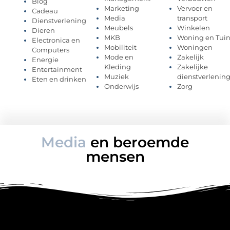
Blog
Marketing
Vervoer en
Cadeau
Media
transport
Dienstverlening
Meubels
Winkelen
Dieren
MKB
Woning en Tui
Electronica en
Mobiliteit
Woningen
Computers
Mode en
Zakelijk
Energie
Kleding
Zakelijke
Entertainment
Muziek
dienstverlenin
Eten en drinken
Onderwijs
Zorg
Media
en beroemde
mensen