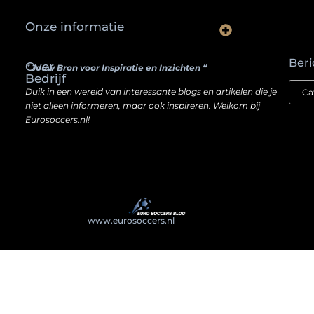
Onze informatie
Waarom slimme ondernemers hun SEO een boost geven door backlinks te kopen
Hoe jouw website een inkomstenbron kan worden — zonder je ziel te verkopen
Beri
Over
” Jouw Bron voor Inspiratie en Inzichten “
Bedrijf
Duik in een wereld van interessante blogs en artikelen die je
niet alleen informeren, maar ook inspireren. Welkom bij
Eurosoccers.nl!
@2025
www.eurosoccers.nl
. All Right Reserved.