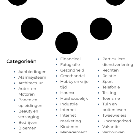
Financieel
Particuliere
Categorieën
Fotografie
dienstverlenin
Gezondheid
Rechten
Aanbiedingen
Groothandel
Relatie
Alarmsysteem
Hobby en vrije
Sport
Architectuur
tijd
Telefonie
Auto’s en
Horeca
Testing
Motoren
Huishoudelijk
Toerisme
Banen en
Industrie
Tuin en
opleidingen
Internet
buitenleven
Beauty en
Internet
Tweewielers
verzorging
marketing
Uncategorized
Bedrijven
Kinderen
Vakantie
Bloemen
Management
Verbouwen