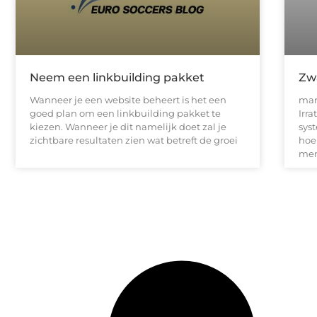
Neem een linkbuilding pakket
Zw
Wanneer je een website beheert is het een
mark
goed plan om een linkbuilding pakket te
Irra
kiezen. Wanneer je dit namelijk doet zal je
sys
zichtbare resultaten zien wat betreft de groei
hoe 
men