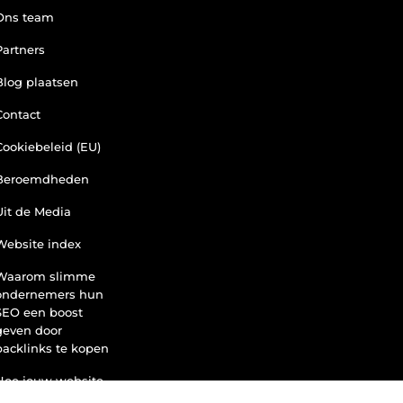
Ons team
Partners
Blog plaatsen
Contact
Cookiebeleid (EU)
Beroemdheden
Uit de Media
Website index
Waarom slimme
ondernemers hun
SEO een boost
geven door
backlinks te kopen
Hoe jouw website
een inkomstenbron