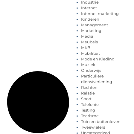
Industrie
Internet
Internet marketing
Kinderen
Management
Marketing
Media
Meubels
MKB
Mobiliteit
Mode en Kleding
Muziek
Onderwijs
Particuliere
dienstverlening
Rechten
Relatie
Sport
Telefonie
Testing
Toerisme
Tuin en buitenleven
Tweewielers
Uncategorized