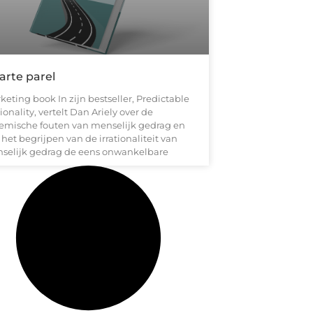
arte parel
eting book In zijn bestseller, Predictable
tionality, vertelt Dan Ariely over de
temische fouten van menselijk gedrag en
het begrijpen van de irrationaliteit van
selijk gedrag de eens onwankelbare