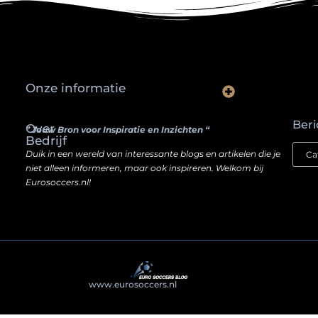
Onze informatie
Waarom slimme ondernemers hun SEO een boost geven door backlinks te kopen
Hoe jouw website een inkomstenbron kan worden — zonder je ziel te verkopen
Beri
Over
” Jouw Bron voor Inspiratie en Inzichten “
Bedrijf
Duik in een wereld van interessante blogs en artikelen die je
niet alleen informeren, maar ook inspireren. Welkom bij
Eurosoccers.nl!
@2025
www.eurosoccers.nl
. All Right Reserved.