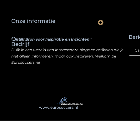
Onze informatie
Waarom slimme ondernemers hun SEO een boost geven door backlinks te kopen
Hoe jouw website een inkomstenbron kan worden — zonder je ziel te verkopen
Beri
Over
” Jouw Bron voor Inspiratie en Inzichten “
Bedrijf
Duik in een wereld van interessante blogs en artikelen die je
niet alleen informeren, maar ook inspireren. Welkom bij
Eurosoccers.nl!
@2025
www.eurosoccers.nl
. All Right Reserved.