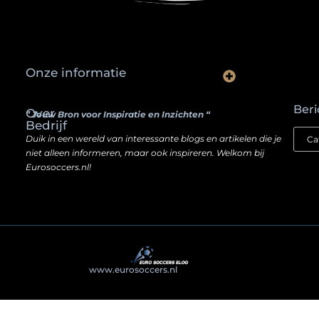
Onze informatie
Waarom slimme ondernemers hun SEO een boost geven door backlinks te kopen
Hoe jouw website een inkomstenbron kan worden — zonder je ziel te verkopen
Beri
Over
” Jouw Bron voor Inspiratie en Inzichten “
Bedrijf
Duik in een wereld van interessante blogs en artikelen die je
niet alleen informeren, maar ook inspireren. Welkom bij
Eurosoccers.nl!
@2025
www.eurosoccers.nl
. All Right Reserved.