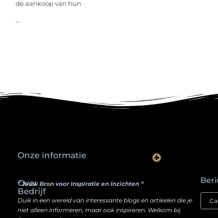
de aankoop van hun
...
Onze informatie
Waarom slimme ondernemers hun SEO een boost geven door backlinks te kopen
Hoe jouw website een inkomstenbron kan worden — zonder je ziel te verkopen
Beri
Over
” Jouw Bron voor Inspiratie en Inzichten “
Bedrijf
Duik in een wereld van interessante blogs en artikelen die je
niet alleen informeren, maar ook inspireren. Welkom bij