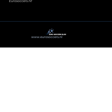
Eurosoccers.nl!
@2025
www.eurosoccers.nl
. All Right Reserved.