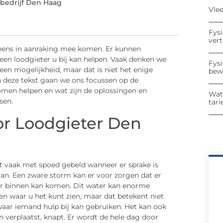
bedrijf Den Haag
Vle
Fys
ver
l eens in aanraking mee komen. Er kunnen
een loodgieter u bij kan helpen. Vaak denken we
Fys
 een mogelijkheid, maar dat is niet het enige
bew
n deze tekst gaan we ons focussen op de
komen helpen en wat zijn de oplossingen en
Wat
sen.
tari
r Loodgieter Den
t vaak met spoed gebeld wanneer er sprake is
aan. Een zware storm kan er voor zorgen dat er
ar binnen kan komen. Dit water kan enorme
ken waar u het kunt zien, maar dat betekent niet
n waar iemand hulp bij kan gebruiken. Het kan ook
n verplaatst, knapt. Er wordt de hele dag door