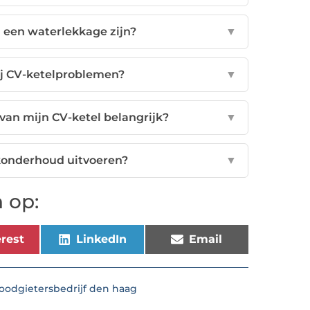
 een waterlekkage zijn?
▼
ij CV-ketelproblemen?
▼
an mijn CV-ketel belangrijk?
▼
konderhoud uitvoeren?
▼
 op:
rest
LinkedIn
Email
loodgietersbedrijf den haag