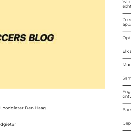
Van
ech
Zo v
app
Opti
Elk 
Muu
Sam
Enge
ont
 Loodgieter Den Haag
Bam
Gep
odgieter