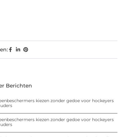
en:
er Berichten
eenbeschermers kiezen zonder gedoe voor hockeyers
ouders
eenbeschermers kiezen zonder gedoe voor hockeyers
ouders