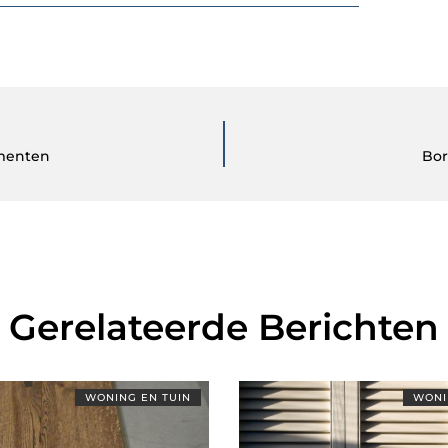
menten
Bor
Gerelateerde Berichten
WONING EN TUIN
WONI