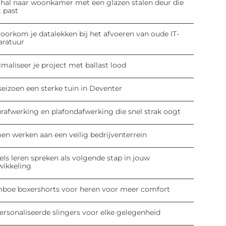
 hal naar woonkamer met een glazen stalen deur die
t past
oorkom je datalekken bij het afvoeren van oude IT-
aratuur
maliseer je project met ballast lood
seizoen een sterke tuin in Deventer
rafwerking en plafondafwerking die snel strak oogt
en werken aan een veilig bedrijventerrein
ls leren spreken als volgende stap in jouw
wikkeling
boe boxershorts voor heren voor meer comfort
ersonaliseerde slingers voor elke gelegenheid