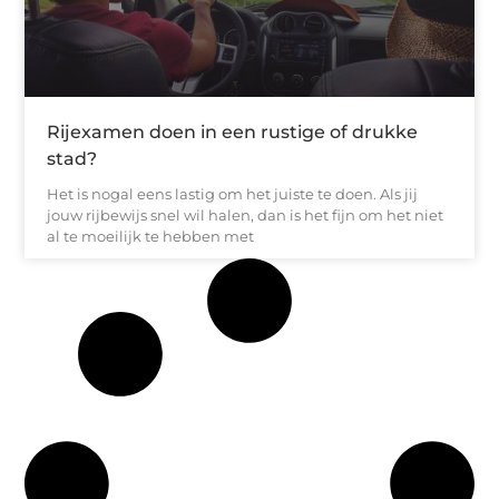
Rijexamen doen in een rustige of drukke
stad?
Het is nogal eens lastig om het juiste te doen. Als jij
jouw rijbewijs snel wil halen, dan is het fijn om het niet
al te moeilijk te hebben met