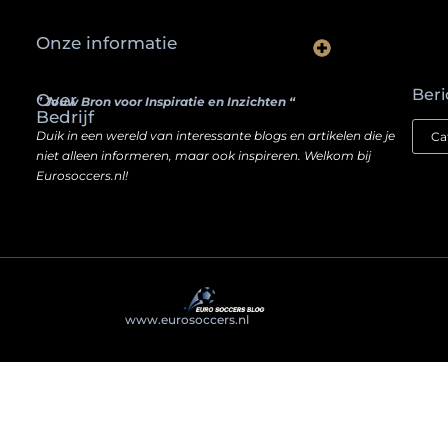
Onze informatie
Waarom slimme ondernemers hun SEO een boost geven door backlinks te kopen
Hoe jouw website een inkomstenbron kan worden — zonder je ziel te verkopen
Beri
Over
” Jouw Bron voor Inspiratie en Inzichten “
Bedrijf
Duik in een wereld van interessante blogs en artikelen die je
niet alleen informeren, maar ook inspireren. Welkom bij
Eurosoccers.nl!
@2025
www.eurosoccers.nl
. All Right Reserved.