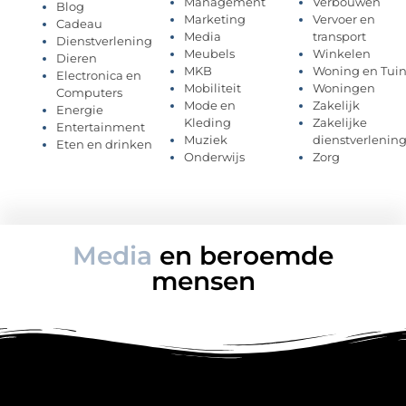
Management
Verbouwen
Blog
Marketing
Vervoer en
Cadeau
Media
transport
Dienstverlening
Meubels
Winkelen
Dieren
MKB
Woning en Tui
Electronica en
Mobiliteit
Woningen
Computers
Mode en
Zakelijk
Energie
Kleding
Zakelijke
Entertainment
Muziek
dienstverlenin
Eten en drinken
Onderwijs
Zorg
Media
en beroemde
mensen