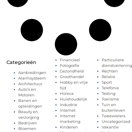
Financieel
Particuliere
Categorieën
Fotografie
dienstverlenin
Gezondheid
Rechten
Aanbiedingen
Groothandel
Relatie
Alarmsysteem
Hobby en vrije
Sport
Architectuur
tijd
Telefonie
Auto’s en
Horeca
Testing
Motoren
Huishoudelijk
Toerisme
Banen en
Industrie
Tuin en
opleidingen
Internet
buitenleven
Beauty en
Internet
Tweewielers
verzorging
marketing
Uncategorized
Bedrijven
Kinderen
Vakantie
Bloemen