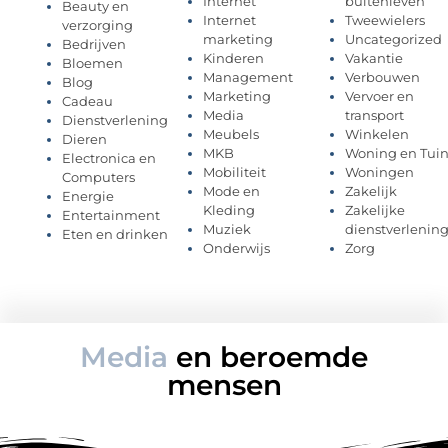
Internet
buitenleven
Beauty en
Internet
Tweewielers
verzorging
marketing
Uncategorized
Bedrijven
Kinderen
Vakantie
Bloemen
Management
Verbouwen
Blog
Marketing
Vervoer en
Cadeau
Media
transport
Dienstverlening
Meubels
Winkelen
Dieren
MKB
Woning en Tui
Electronica en
Mobiliteit
Woningen
Computers
Mode en
Zakelijk
Energie
Kleding
Zakelijke
Entertainment
Muziek
dienstverlenin
Eten en drinken
Onderwijs
Zorg
Media
en beroemde
mensen