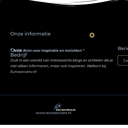
Onze informatie
Waarom slimme ondernemers hun SEO een boost geven door backlinks te kopen
Hoe jouw website een inkomstenbron kan worden — zonder je ziel te verkopen
Beri
Over
” Jouw Bron voor Inspiratie en Inzichten “
Bedrijf
Duik in een wereld van interessante blogs en artikelen die je
niet alleen informeren, maar ook inspireren. Welkom bij
Eurosoccers.nl!
@2025
www.eurosoccers.nl
. All Right Reserved.