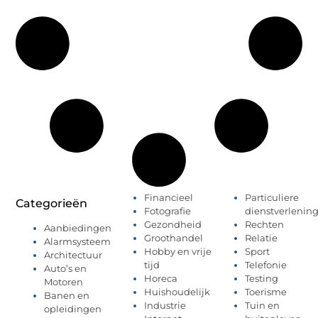
Financieel
Particuliere
Categorieën
Fotografie
dienstverlenin
Gezondheid
Rechten
Aanbiedingen
Groothandel
Relatie
Alarmsysteem
Hobby en vrije
Sport
Architectuur
tijd
Telefonie
Auto’s en
Horeca
Testing
Motoren
Huishoudelijk
Toerisme
Banen en
Industrie
Tuin en
opleidingen