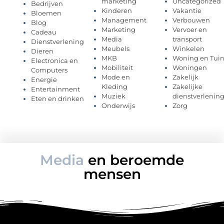
marketing
Uncategorized
Bedrijven
Kinderen
Vakantie
Bloemen
Management
Verbouwen
Blog
Marketing
Vervoer en
Cadeau
Media
transport
Dienstverlening
Meubels
Winkelen
Dieren
MKB
Woning en Tui
Electronica en
Mobiliteit
Woningen
Computers
Mode en
Zakelijk
Energie
Kleding
Zakelijke
Entertainment
Muziek
dienstverlenin
Eten en drinken
Onderwijs
Zorg
Media
en beroemde
mensen