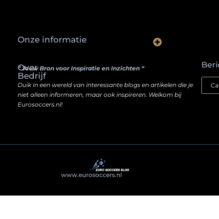
Onze informatie
Waarom slimme ondernemers hun SEO een boost geven door backlinks te kopen
Hoe jouw website een inkomstenbron kan worden — zonder je ziel te verkopen
Beri
Over
” Jouw Bron voor Inspiratie en Inzichten “
Bedrijf
Duik in een wereld van interessante blogs en artikelen die je
niet alleen informeren, maar ook inspireren. Welkom bij
Eurosoccers.nl!
@2025
www.eurosoccers.nl
. All Right Reserved.