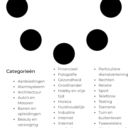
Financieel
Particuliere
Categorieën
Fotografie
dienstverlenin
Gezondheid
Rechten
Aanbiedingen
Groothandel
Relatie
Alarmsysteem
Hobby en vrije
Sport
Architectuur
tijd
Telefonie
Auto’s en
Horeca
Testing
Motoren
Huishoudelijk
Toerisme
Banen en
Industrie
Tuin en
opleidingen
Internet
buitenleven
Beauty en
Internet
Tweewielers
verzorging