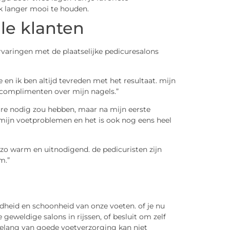
ak langer mooi te houden.
le klanten
rvaringen met de plaatselijke pedicuresalons
re en ik ben altijd tevreden met het resultaat. mijn
d complimenten over mijn nagels.”
cure nodig zou hebben, maar na mijn eerste
mijn voetproblemen en het is ook nog eens heel
is zo warm en uitnodigend. de pedicuristen zijn
m.”
ndheid en schoonheid van onze voeten. of je nu
geweldige salons in rijssen, of besluit om zelf
belang van goede voetverzorging kan niet