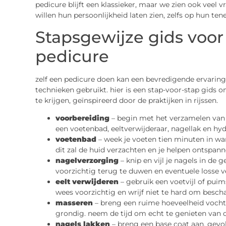
pedicure blijft een klassieker, maar we zien ook veel 
willen hun persoonlijkheid laten zien, zelfs op hun tene
Stapsgewijze gids voor
pedicure
zelf een pedicure doen kan een bevredigende ervaring z
technieken gebruikt. hier is een stap-voor-stap gids 
te krijgen, geïnspireerd door de praktijken in rijssen.
voorbereiding
– begin met het verzamelen van a
een voetenbad, eeltverwijderaar, nagellak en hy
voetenbad
– week je voeten tien minuten in wa
dit zal de huid verzachten en je helpen ontspann
nagelverzorging
– knip en vijl je nagels in d
voorzichtig terug te duwen en eventuele losse ve
eelt verwijderen
– gebruik een voetvijl of puim
wees voorzichtig en wrijf niet te hard om besc
masseren
– breng een ruime hoeveelheid voch
grondig. neem de tijd om echt te genieten van d
nagels lakken
– breng een base coat aan, gevol