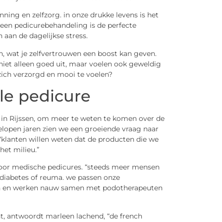
ng en zelfzorg. in onze drukke levens is het
. een pedicurebehandeling is de perfecte
aan de dagelijkse stress.
en, wat je zelfvertrouwen een boost kan geven.
niet alleen goed uit, maar voelen ook geweldig
 zich verzorgd en mooi te voelen?
le pedicure
 in Rijssen, om meer te weten te komen over de
gelopen jaren zien we een groeiende vraag naar
“klanten willen weten dat de producten die we
het milieu.”
 voor medische pedicures. “steeds meer mensen
diabetes of reuma. we passen onze
en en werken nauw samen met podotherapeuten
nt, antwoordt marleen lachend, “de french