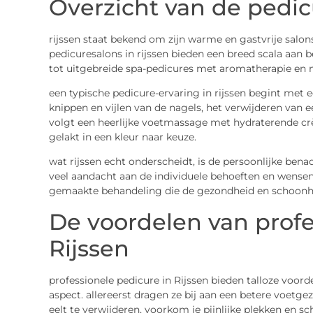
Overzicht van de pedic
rijssen staat bekend om zijn warme en gastvrije salons
pedicuresalons in rijssen bieden een breed scala aan
tot uitgebreide spa-pedicures met aromatherapie en
een typische pedicure-ervaring in rijssen begint met
knippen en vijlen van de nagels, het verwijderen van 
volgt een heerlijke voetmassage met hydraterende crè
gelakt in een kleur naar keuze.
wat rijssen echt onderscheidt, is de persoonlijke benad
veel aandacht aan de individuele behoeften en wensen
gemaakte behandeling die de gezondheid en schoonhe
De voordelen van profe
Rijssen
professionele pedicure in Rijssen bieden talloze voord
aspect. allereerst dragen ze bij aan een betere voetg
eelt te verwijderen, voorkom je pijnlijke plekken en sch