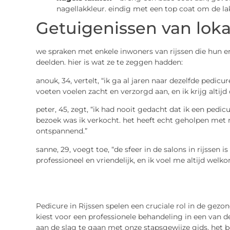
nagellakkleur. eindig met een top coat om de l
Getuigenissen van loka
we spraken met enkele inwoners van rijssen die hun e
deelden. hier is wat ze te zeggen hadden:
anouk, 34, vertelt, “ik ga al jaren naar dezelfde pedicu
voeten voelen zacht en verzorgd aan, en ik krijg altij
peter, 45, zegt, “ik had nooit gedacht dat ik een pedi
bezoek was ik verkocht. het heeft echt geholpen met 
ontspannend.”
sanne, 29, voegt toe, “de sfeer in de salons in rijssen 
professioneel en vriendelijk, en ik voel me altijd welko
Pedicure in Rijssen spelen een cruciale rol in de gezo
kiest voor een professionele behandeling in een van de 
aan de slag te gaan met onze stapsgewijze gids, het 