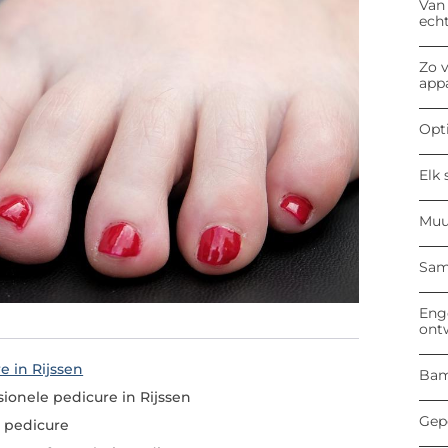
Van
ech
Zo v
app
Opti
Elk 
Muu
Sam
Enge
ont
e in Rijssen
Bam
ionele pedicure in Rijssen
Gep
e pedicure