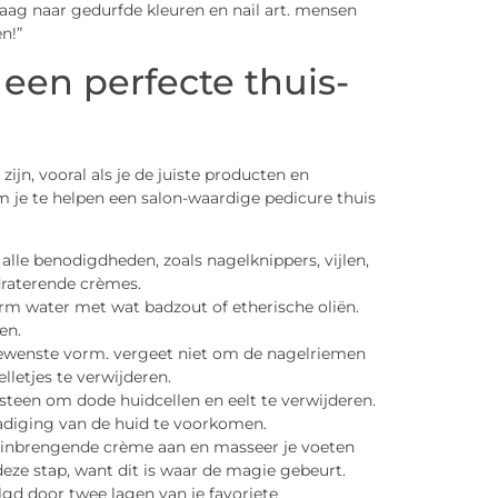
vraag naar gedurfde kleuren en nail art. mensen
n!”
 een perfecte thuis-
ijn, vooral als je de juiste producten en
om je te helpen een salon-waardige pedicure thuis
lle benodigdheden, zoals nagelknippers, vijlen,
draterende crèmes.
rm water met wat badzout of etherische oliën.
en.
e gewenste vorm. vergeet niet om de nagelriemen
lletjes te verwijderen.
steen om dode huidcellen en eelt te verwijderen.
hadiging van de huid te voorkomen.
tinbrengende crème aan en masseer je voeten
eze stap, want dit is waar de magie gebeurt.
gd door twee lagen van je favoriete