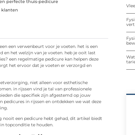
en perfecte thuis-pedicure
Vle
 klanten
Fys
ver
Fys
bew
leen een verwenbeurt voor je voeten. het is een
 en het welzijn van je voeten. heb je ooit last
Wat
ies? een regelmatige pedicure kan helpen deze
tari
gt het ervoor dat je voeten er verzorgd en
tverzorging, niet alleen voor esthetische
. in rijssen vind je tal van professionele
eden die specifiek zijn afgestemd op jouw
an pedicures in rijssen en ontdekken we wat deze
ing.
 nooit een pedicure hebt gehad, dit artikel biedt
 in topconditie te houden.