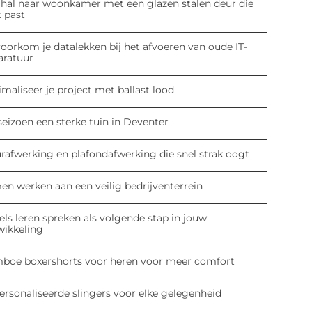
 hal naar woonkamer met een glazen stalen deur die
t past
oorkom je datalekken bij het afvoeren van oude IT-
aratuur
maliseer je project met ballast lood
seizoen een sterke tuin in Deventer
rafwerking en plafondafwerking die snel strak oogt
en werken aan een veilig bedrijventerrein
ls leren spreken als volgende stap in jouw
wikkeling
boe boxershorts voor heren voor meer comfort
ersonaliseerde slingers voor elke gelegenheid