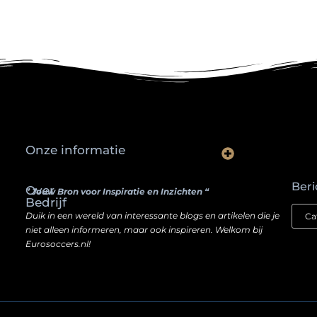
Onze informatie
Waarom slimme ondernemers hun SEO een boost geven door backlinks te kopen
Hoe jouw website een inkomstenbron kan worden — zonder je ziel te verkopen
Beri
Over
” Jouw Bron voor Inspiratie en Inzichten “
Bedrijf
Duik in een wereld van interessante blogs en artikelen die je
niet alleen informeren, maar ook inspireren. Welkom bij
Eurosoccers.nl!