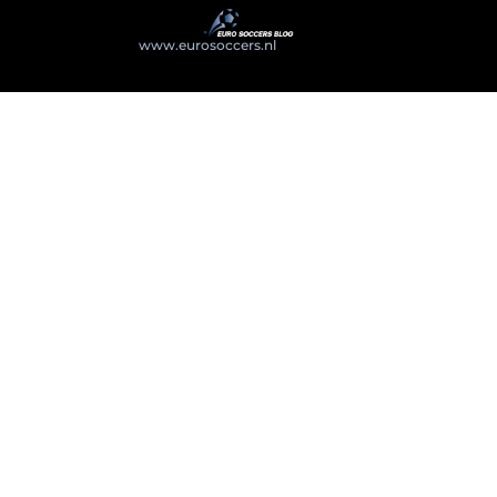
@2025
www.eurosoccers.nl
. All Right Reserved.