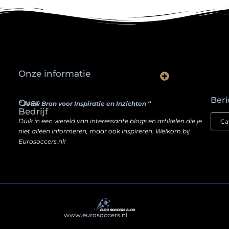
Onze informatie
Waarom slimme ondernemers hun SEO een boost geven door backlinks te kopen
Hoe jouw website een inkomstenbron kan worden — zonder je ziel te verkopen
Beri
Over
” Jouw Bron voor Inspiratie en Inzichten “
Bedrijf
Duik in een wereld van interessante blogs en artikelen die je
niet alleen informeren, maar ook inspireren. Welkom bij
Eurosoccers.nl!
@2025
www.eurosoccers.nl
. All Right Reserved.