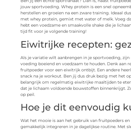
Ben jij een echte sportfanaat? Dan is, naast fruitpoe
jouw sportvoeding. Whey protein is een snel opneemba
herstellen en groeien na een zware training. Ideaal d
met whey protein, gemixt met water of melk. Voeg daar
hebt een voedzame en smaakvolle shake die je lichaam
tijd fit voor je volgende training!
Eiwitrijke recepten: ge
Als je variatie wilt aanbrengen in je sportvoeding, zij
voeding boeiend en voedzaam te houden. Denk aan r
fruitpoeder voor een eiwitrijk ontbijt. Een andere heer
snack na je workout. Ben jij dus druk bezig met he
belangrijk om regelmatig eiwitrijke maaltijden te eten
dat je lichaam voldoende bouwstoffen binnenkrijgt. Z
op peil.
Hoe je dit eenvoudig 
Wat het mooie is aan het gebruik van fruitpoeders en
gemakkelijk integreren in je dagelijkse routine. Met sl