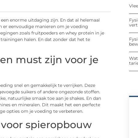
Vle
Fys
n een enorme uitdaging zijn. En dat al helemaal
ver
zijn er eenvoudige manieren om je voeding
gingen zoals fruitpoeders en whey protein in je
Fys
 trainingen halen. En dat zonder dat het te
bew
n must zijn voor je
Wat
tari
eding snel en gemakkelijk te verrijken. Deze
gevoegde suikers of andere ongezonde stoffen.
jke, natuurlijke smaak toe aan je shakes. En dan
mines en mineralen. Dit maakt het een perfecte
ge opties om je voeding te verbeteren.
s voor spieropbouw